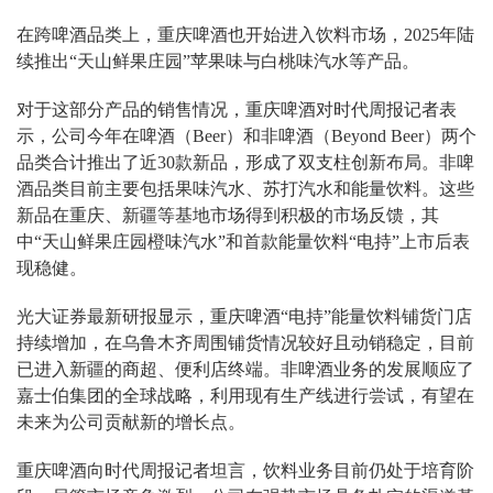
在跨啤酒品类上，重庆啤酒也开始进入饮料市场，2025年陆
续推出“天山鲜果庄园”苹果味与白桃味汽水等产品。
对于这部分产品的销售情况，重庆啤酒对时代周报记者表
示，公司今年在啤酒（Beer）和非啤酒（Beyond Beer）两个
品类合计推出了近30款新品，形成了双支柱创新布局。非啤
酒品类目前主要包括果味汽水、苏打汽水和能量饮料。这些
新品在重庆、新疆等基地市场得到积极的市场反馈，其
中“天山鲜果庄园橙味汽水”和首款能量饮料“电持”上市后表
现稳健。
光大证券最新研报显示，重庆啤酒“电持”能量饮料铺货门店
持续增加，在乌鲁木齐周围铺货情况较好且动销稳定，目前
已进入新疆的商超、便利店终端。非啤酒业务的发展顺应了
嘉士伯集团的全球战略，利用现有生产线进行尝试，有望在
未来为公司贡献新的增长点。
重庆啤酒向时代周报记者坦言，饮料业务目前仍处于培育阶