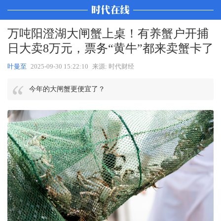
万吨阳澄湖大闸蟹上桌！有养蟹户开捕
日大卖8万元，票务“黄牛”都来卖蟹卡了
叶曼至
2025-09-30 15:22:10
来源: 时代财经
今年的大闸蟹更便宜了？