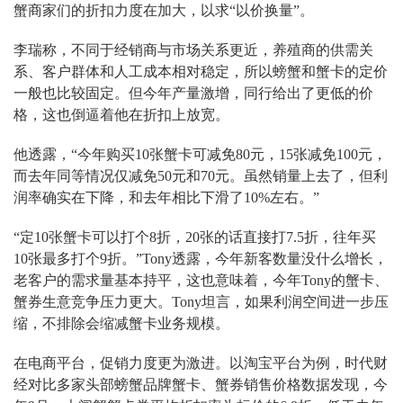
蟹商家们的折扣力度在加大，以求“以价换量”。
李瑞称，不同于经销商与市场关系更近，养殖商的供需关
系、客户群体和人工成本相对稳定，所以螃蟹和蟹卡的定价
一般也比较固定。但今年产量激增，同行给出了更低的价
格，这也倒逼着他在折扣上放宽。
他透露，“今年购买10张蟹卡可减免80元，15张减免100元，
而去年同等情况仅减免50元和70元。虽然销量上去了，但利
润率确实在下降，和去年相比下滑了10%左右。”
“定10张蟹卡可以打个8折，20张的话直接打7.5折，往年买
10张最多打个9折。”Tony透露，今年新客数量没什么增长，
老客户的需求量基本持平，这也意味着，今年Tony的蟹卡、
蟹券生意竞争压力更大。Tony坦言，如果利润空间进一步压
缩，不排除会缩减蟹卡业务规模。
在电商平台，促销力度更为激进。以淘宝平台为例，时代财
经对比多家头部螃蟹品牌蟹卡、蟹券销售价格数据发现，今