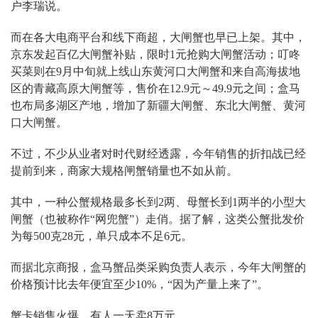
户李瑞说。
而在各大电商平台和线下商超，大闸蟹也早已上架。其中，
京东发起百亿大闸蟹补贴，限时1元抢购大闸蟹活动；叮咚
买菜则在9月中旬就上线山东黄河口大闸蟹和来自高海拔地
区的青藏高原大闸蟹等，售价在12.9元～49.9元之间；盒马
也布局多湖区产地，增加了新疆大闸蟹、东北大闸蟹、黄河
口大闸蟹。
不过，不少从业者对时代财经透露，今年销售的折扣战已经
提前到来，商家大规格闸蟹销量也不如从前。
其中，一种公蟹规格最多长到2两、母蟹长到1两半的小型大
闸蟹（也被称作“网兜蟹”）走俏。据了解，这类公蟹批发价
为每500克28元，单只成本不足6元。
而据北京商报，盒马蟹品类采购负责人表示，今年大闸蟹的
价格预计比去年便宜至少10%，“因为产量上来了”。
蟹卡销售火爆，有人一天卖8万元