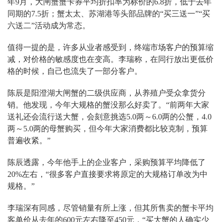
年9月，大闸蟹蟹卡券平均折扣率为标价的6.8折，低于去年
同期的7.5折；蟹太太、苏湖港等头部品牌的“买三送一”“买
六送二”活动成为常态。
值得一提的是，许多从业者感受到，终端市场客户的预算缩
减，对价格的敏感度也在变高。李瑞称，在同行放出更低价
格的时候，自己也流失了一部分客户。
陈辰是阳澄湖大闸蟹的二级供应商，从养殖户受众拿货分
销。他发现，今年大规格的蟹没那么好卖了。“前两年大家
送礼还会流行送大蟹，会刻意挑选5.0两～6.0两的公蟹，4.0
两～5.0两的母蟹购买，但今年大家消费都比较克制，预算
普遍收紧。”
陈辰透露，今年他手上的企业客户，采购预算平均降低了
20%左右，“很多客户直接要求将原定的大规格订单改为中
规格。”
李瑞深有同感，尽管销量有所上涨，但其所售卖的蟹卡平均
客单价从去年的600元左右降至450元，“买大蟹的人确实少