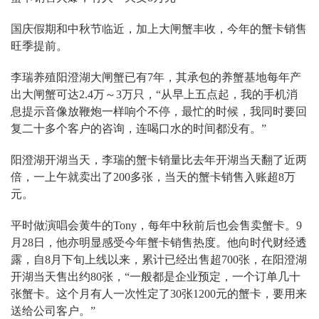
国庆假期和中秋节临近，加上大闸蟹丰收，今年的蟹卡销售
旺季提前。
李瑞养殖阳澄湖大闸蟹已有7年，其承包的养蟹基地每年产
出大闸蟹可达2.4万～3万只，“从早上五点起，我的手机消
息提示音像放鞭炮一样响个不停，最忙的时候，我同时要回
复二十多个客户的咨询，连喝口水的时间都没有。”
阳澄湖开湖当天，李瑞的蟹卡销量比去年开湖当天翻了近两
倍，一上午就卖出了200多张，当天的蟹卡销售入账超8万
元。
平时做演唱会黄牛的Tony，每年中秋前后也会售卖蟹卡。9
月28日，他亦明显感受今年蟹卡销售热度。他向时代财经透
露，自8月下旬上线以来，累计已经出售超700张，在阳澄湖
开湖当天售出约80张，“一般都是企业预定，一个订单几十
张蟹卡。这个月有人一次性定了30张1200元的蟹卡，要用来
送给公司客户。”