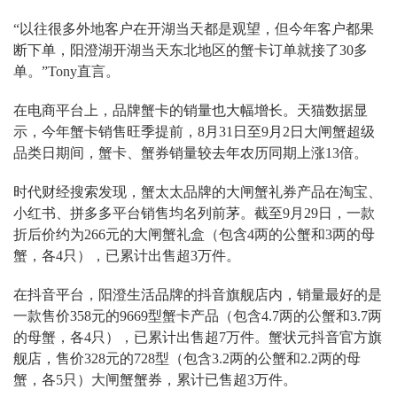
“以往很多外地客户在开湖当天都是观望，但今年客户都果
断下单，阳澄湖开湖当天东北地区的蟹卡订单就接了30多
单。”Tony直言。
在电商平台上，品牌蟹卡的销量也大幅增长。天猫数据显
示，今年蟹卡销售旺季提前，8月31日至9月2日大闸蟹超级
品类日期间，蟹卡、蟹券销量较去年农历同期上涨13倍。
时代财经搜索发现，蟹太太品牌的大闸蟹礼券产品在淘宝、
小红书、拼多多平台销售均名列前茅。截至9月29日，一款
折后价约为266元的大闸蟹礼盒（包含4两的公蟹和3两的母
蟹，各4只），已累计出售超3万件。
在抖音平台，阳澄生活品牌的抖音旗舰店内，销量最好的是
一款售价358元的9669型蟹卡产品（包含4.7两的公蟹和3.7两
的母蟹，各4只），已累计出售超7万件。蟹状元抖音官方旗
舰店，售价328元的728型（包含3.2两的公蟹和2.2两的母
蟹，各5只）大闸蟹蟹券，累计已售超3万件。