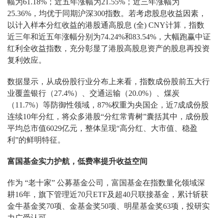
幅为61.18%；近五年涨幅为21.55%；近三年涨幅为
25.36%，均优于同期沪深300指数。若考虑股息收益因素，
以计入样本分红收益的港股通高股息 (全) CNY计算，指数
近三年和近五年涨幅分别为74.24%和83.54%，大幅跑赢中证
红利全收益指数，充分彰显了港股高股息资产的股息再投资
复利效应。
数据显示，从成份股行业分布上来看，指数成份股前五大行
业覆盖银行（27.4%）、交通运输（20.0%）、煤炭
（11.7%）等防御性领域，87%权重为央国企，近7成成份股
连续10年分红，将众多港股“分红常青树”囊括其中，成份股
平均总市值6029亿元，整体呈现“高分红、大市值、稳盈
利”的鲜明特征。
富国基金实力护航，低费率提升收益空间
作为 “老十家” 公募基金公司，富国基金在指数量化领域深
耕16年，旗下管理近70只ETF及超40只联接基金，累计斩获
金牛基金奖70项、金基金奖50项、明星基金奖63项，投研实
力广受认可。