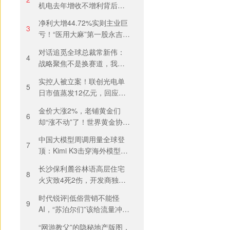
机电去年增收不增利背后：
关税透支订单、北美飓风骤
净利大增44.72%实则主业巨
减
3
亏！“医用大麻”第一股永吉股
份转型阵痛：靠1.18亿私募
对话追觅全球总裁常新伟：
收益“保盈”
4
战略聚焦不是换赛道，我们
会长期深耕物理 AI
实控人被立案！联创光电单
5
日市值蒸发12亿元，回应称
等待调查结果
金价大涨2%，老铺黄金们
6
却“涨不动”了！世界黄金协
会：短期内首饰市场难快速
中国大模型周调用量全球登
回暖
7
顶：Kimi K3击穿海外模型高
溢价壁垒，引爆全球大模型
长沙保利麓谷林语高层住宅
价格战
8
火灾致4死2伤，开发商独家
回应
时代锐评|低俗营销不能怪
9
AI，“苏泊尔们”该给流量冲动
踩刹车
“网游教父”的隐秘地产版图，