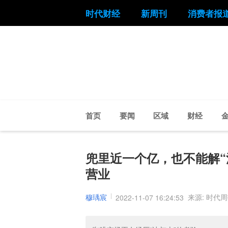
时代财经
新周刊
消费者报
首页
要闻
区域
财经
兜里近一个亿，也不能解“
营业
穆瑀宸
来源: 时代
2022-11-07 16:24:53