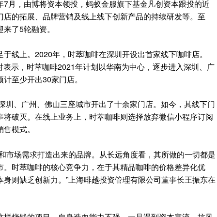
年7月，由博将资本领投，蚂蚁金服旗下基金凡创资本跟投的近
门店的拓展、品牌营销及线上线下创新产品的持续研发等。至
迎来了5轮融资。
于线上。2020年，时萃咖啡在深圳开设出首家线下咖啡店。
访时表示，时萃咖啡2021年计划以华南为中心，逐步进入深圳、广
计至少开出30家门店。
在深圳、广州、佛山三座城市开出了十余家门店。如今，其线下门
事将破灭。在线上业务上，时萃咖啡则选择放弃微信小程序订阅
销售模式。
本和市场需求打造出来的品牌。从长远角度看，其所做的一切都是
市。时萃咖啡的核心竞争力，在于其精品咖啡的价格差异化优
本身则缺乏创新力。”上海啡越投资管理有限公司董事长王振东在
这样烧钱的项目，自身造血能力不强，一旦遇到资本寒流，抗风