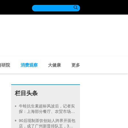

商研院
消费观察
大健康
更多
栏目头条
牛蛙抗生素超标风波后，记者实
探：上海部分餐厅、农贸市场未
受影响，小散户养殖成监管难点
90后现制茶饮创始人跨界开面包
店，成了广州新晋排队王，3年