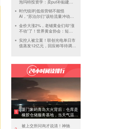
泡玛特投资学：卖put补贴建
仓，买正股吃成长，卖call补贴
时代锐评|低俗营销不能怪
持有
AI，“苏泊尔们”该给流量冲动踩
刹车
金价大涨2%，老铺黄金们却“涨
不动”了！世界黄金协会：短期
内首饰市场难快速回暖
实控人被立案！联创光电单日市
值蒸发12亿元，回应称等待调查
结果
厦门象屿青岛大火背后：仓库是
1
橡胶仓储服务基地，当天气温未
达预警，集团5月刚进行安全管
被上交所问询才说清！神驰
理培训
2