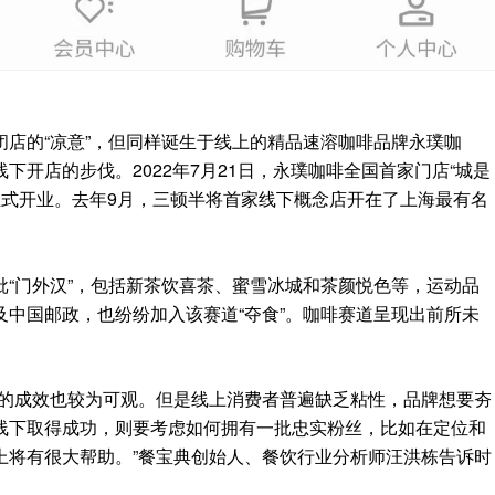
店的“凉意”，但同样诞生于线上的精品速溶咖啡品牌永璞咖
下开店的步伐。2022年7月21日，永璞咖啡全国首家门店“城是
门店正式开业。去年9月，三顿半将首家线下概念店开在了上海最有名
“门外汉”，包括新茶饮喜茶、蜜雪冰城和茶颜悦色等，运动品
中国邮政，也纷纷加入该赛道“夺食”。咖啡赛道呈现出前所未
得的成效也较为可观。但是线上消费者普遍缺乏粘性，品牌想要夯
线下取得成功，则要考虑如何拥有一批忠实粉丝，比如在定位和
上将有很大帮助。”餐宝典创始人、餐饮行业分析师汪洪栋告诉时