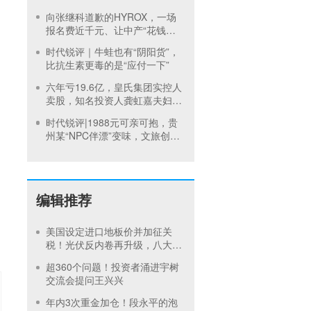
已孵化4个品牌
向张继科道歉的HYROX，一场
报名费近千元、让中产“花钱找
虐”，LVMH参与的基金也在押注
时代锐评｜牛蛙也有“阴阳货”，
比抗生素更毒的是“应付一下”
六年亏19.6亿，皇氏集团实控人
卖股，知名投资人龚虹嘉夫妇
3.5元/股入局
时代锐评|1988元可亲可抱，贵
州某“NPC伴漂”变味，文旅创新
不能丢了底线
编辑推荐
美国设定进口地板价并加征关
税！光伏反内卷再升级，八大硅
料巨头承诺产品售价不低于成本
超360个问题！投资者涌进宇树
交流会提问王兴兴
年内3次重金加仓！段永平的泡