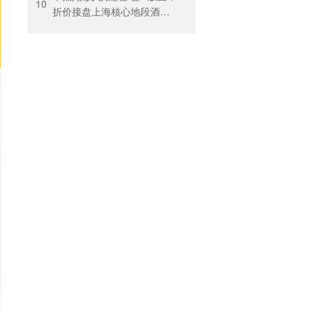
10
折价接盘上海核心地段酒
店，房价曾卖到1200元/晚