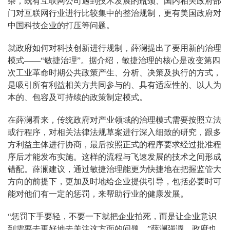
杂，既有互联网公司遇到技术发展的瓶颈、国内相关政府部
门对互联网行业进行比较集中的整治规制，更有美国政府对
中国科技企业的打压等问题。
就政府如何对科技创新进行规制，薛澜提出了要用新的治理
模式——“敏捷治理”。据介绍，敏捷治理的核心是改变第四
次工业革命时期公共政策产生、分析、决策及执行的方式，
是吸引所有利益相关方共同参与的、具有适应性的、以人为
本的、包容及可持续的政策制定模式。
在薛澜看来，传统政府对产业领域的治理模式需要按照立法
或行程序，对相关法律法规草案进行深入细致的研究，跟多
方利益主体进行协商，最后按照正式的程序要求经过批准程
序后才能发布实施。这样的流程与飞速发展的技术之间形成
错配。薛澜建议，通过敏捷治理能更为快捷地在把握监管大
方向的前提下，更加及时地给企业提供引导，包括必要时可
能对他们有一定的惩罚，来帮助行业的健康发展。
“惩罚下手要轻，不要一下就把企业拍死，而是让企业意识
到需要去更好地去关注这方面的问题。”薛澜强调，政府也