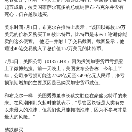
尽管如此，仍有一些人坚定地看好比特币。在因炒币而爆亏
超五成后，拉美国家萨尔瓦多的总统纳伊布·布克尔并没有
死心，仍在越跌越买。
美东时间7月1日，布克尔在推特上表示，“该国以每枚1.9万
美元的价格又购买了80枚比特币。比特币是未来！谢谢你能
卖的这么便宜。”他还一并附上了交易截图。截图显示，他
通过40笔交易购入了总价值152万美元的比特币。
7月4日，美图公司（01357.HK）因为投资加密货币亏损登
上了微博热搜。前一天晚上，美图发布公告称，今年上半
年，公司净亏损可能达2.749亿元至3.499亿元人民币，净亏
损预期增加的主要原因是已购买加密货币减值。
和布克尔一样，美图秀秀董事长蔡文胜也在豪赌比特币的未
来。在风潮刚刚兴起时他就表示，“尽管区块链是人类有史
以来最大的泡沫，但我们也只能拥抱泡沫，因为不参与才是
最大的风险。”
越跌越买