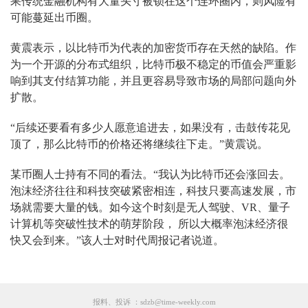
果传统金融机构有大量头寸被锁在这个连环圈内，则风险有
可能蔓延出币圈。
黄震表示，以比特币为代表的加密货币存在天然的缺陷。作
为一个开源的分布式组织，比特币极不稳定的币值会严重影
响到其支付结算功能，并且更容易导致市场的局部问题向外
扩散。
“后续还要看有多少人愿意追进去，如果没有，击鼓传花见
顶了，那么比特币的价格还将继续往下走。”黄震说。
某币圈人士持有不同的看法。“我认为比特币还会涨回去。
泡沫经济往往和科技突破紧密相连，科技只要高速发展，市
场就需要大量的钱。如今这个时刻是无人驾驶、VR、量子
计算机等突破性技术的萌芽阶段， 所以大概率泡沫经济很
快又会到来。”该人士对时代周报记者说道。
报料、投诉 ：sdzb@time-weekly.com