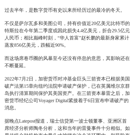
过去半年，是数字货币有史以来所经历过的最冷的冬天。
不仅是萨尔瓦多和美图公司，持有价值近20亿美元比特币的
特斯拉在今年第二季度或因此损失4.4亿美元，折合29.5亿元
人民币；相比巅峰时刻，“华人首富”赵长鹏的最新身家累计
蒸发856亿美元，跌幅近90%。
而这场席卷币圈的风暴至今还没有停息的意思，其影响还在
不断蔓延。
2022年7月2日，加密货币对冲基金巨头三箭资本已根据美国
破产法第15章向纽约法院申请破产保护，已在英属维尔京群
岛执行清算期间保护其美国资产。在三箭资本暴雷之后，加
密货币经纪公司Voyager Digital紧接着于6日宣布申请破产的
消息。
据晚点Latepost报道，瑞士信贷第一波士顿董事、亚洲区首
席经济分析师陶冬分析，这和当年的雷曼事件十分相似。如