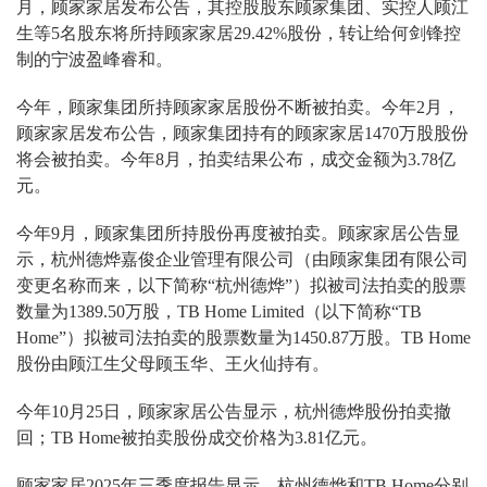
月，顾家家居发布公告，其控股股东顾家集团、实控人顾江
生等5名股东将所持顾家家居29.42%股份，转让给何剑锋控
制的宁波盈峰睿和。
今年，顾家集团所持顾家家居股份不断被拍卖。今年2月，
顾家家居发布公告，顾家集团持有的顾家家居1470万股股份
将会被拍卖。今年8月，拍卖结果公布，成交金额为3.78亿
元。
今年9月，顾家集团所持股份再度被拍卖。顾家家居公告显
示，杭州德烨嘉俊企业管理有限公司（由顾家集团有限公司
变更名称而来，以下简称“杭州德烨”）拟被司法拍卖的股票
数量为1389.50万股，TB Home Limited（以下简称“TB
Home”）拟被司法拍卖的股票数量为1450.87万股。TB Home
股份由顾江生父母顾玉华、王火仙持有。
今年10月25日，顾家家居公告显示，杭州德烨股份拍卖撤
回；TB Home被拍卖股份成交价格为3.81亿元。
顾家家居2025年三季度报告显示，杭州德烨和TB Home分别