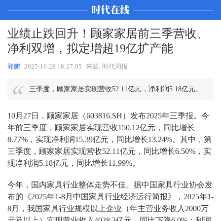
业绩止跌回升！顾家家居前三季营收、
净利双增，拟定增超19亿扩产能
郭鹏
2025-10-28 18:27:05
来源: 时代周报
三季度，顾家家居实现营收52.11亿元，净利润5.18亿元。
10月27日，顾家家居（603816.SH）发布2025年三季报。今
年前三季度，顾家家居实现营收150.12亿元，同比增长
8.77%，实现净利润15.39亿元，同比增长13.24%。其中，第
三季度，顾家家居实现营收52.11亿元，同比增长6.50%，实
现净利润5.18亿元，同比增长11.99%。
今年，国内家具行业整体走势不佳。据中国家具行业协会发
布的《2025年1-8月中国家具行业经济运行简报》，2025年1-
8月，我国家具行业规模以上企业（年主营业务收入2000万
元及以上）实现营业收入4038.3亿元，同比下降6.0%；利润