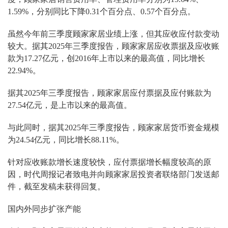
1.59%，分别同比下降0.31个百分点、0.57个百分点。
虽然今年前三季度顾家家居业绩上涨，但其应收应付款变动
较大。据其2025年三季度报告，顾家家居应收票据及应收账
款为17.27亿元，创2016年上市以来的最高值，同比增长
22.94%。
据其2025年三季度报告，顾家家居应付票据及应付账款为
27.54亿元，是上市以来的最高值。
与此同时，据其2025年三季度报告，顾家家居货币资金规模
为24.54亿元，同比增长88.11%。
针对应收账款增长速度较快，应付票据增长幅度较高的原
因，时代周报记者致电并向顾家家居投资者联络部门发送邮
件，截至发稿未获得回复。
国内外同步扩张产能