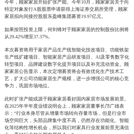
今年，顾家家居开始扩张产能。今年10月，顾家家居关于向
特定对象发行A股股票申请获得上海证券交易所受理，顾家
家居拟向间接控股股东盈峰集团募资19.97亿元。
如果按照投资上限，何剑锋对于顾家家居的控制股份比例将
从29.42%增至37.37%。
本次募资将用于家居产品生产线智能化技改项目、功能铁架
生产线扩建项目、智能家居产品研发项目、AI及零售数字化
转型项目、品牌建设数字化提升项目以及补充流动资金。顾
家家居公告显示，本次定增募资将会有效优化生产技术工
艺，扩大公司功能家居生产规模，进一步增强公司的核心竞
争力，巩固市场地位。
此时扩张产能或源于顾家家居看好国内家居市场发展前景。
在2025年半年度业绩说明会上，顾家家居董事长邝广雄表
示：“行业本身尽管从增量市场转向存量市场，但是行业市
场空间巨大，头部品牌集中度不高，仍然存在功能化、智能
化等结构性增长机会，所以我们对家具行业发展前景充满信