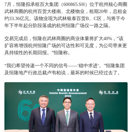
7月，恒隆拟承租百大集团（600865.SH）位于杭州核心商圈
武林商圈的杭州百货大楼南、北楼物业，租期20年，总租金
约33.36亿元。该物业现为武林银泰百货B、C区，与将于今
年下半年起分阶段落成的杭州恒隆广场仅一路之隔。
交易完成后，恒隆在武林商圈的商业体量将扩大40%，“该
扩容将增强杭州恒隆广场的可达性和可见度，为公司带来更
具持续性的长期回报。”恒隆称。
“我们希望传递一个不同的信号——‘稳中求进’。”恒隆集团
及恒隆地产行政总裁卢韦柏说，最坏的时候已经过去了。