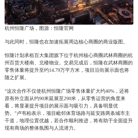
杭州恒隆广场，图源：恒隆官网
与此同时，恒隆也在加速拓展周边核心商圈的商业版图。
恒隆计划承租百大集团旗下位于杭州核心商圈武林商圈的杭
州百货大楼南、北楼物业。交易完成后，恒隆在武林商圈的
零售体量将提升至约14.79万平方米，项目沿街展示面也将
随之扩展。
“这次合作不仅使杭州恒隆广场零售体量扩大约40%，还将
原有外立面从约90米延展至290米，从零售运营的角度来
看，将显著提升项目的展示面与吸引力，具备明显优
势。”卢韦柏表示，项目毗邻体育场路与延安路两条城市主
干道，地理位置优越，若合作顺利推进，将有助于全面提升
现有商场的整体氛围与人流潜力。