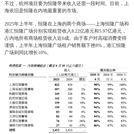
不过，杭州项目要为恒隆带来收入还需一段时间。目前，上
海依旧是恒隆在内地最重要的市场。
2025年上半年，恒隆在上海的两个商场——上海恒隆广场和
港汇恒隆广场分别实现租赁收入8.22亿港元和5.97亿港元，
占内地所有商场租赁收入近6成。由于客户对高端消费变得
谨慎，上半年上海恒隆广场租户销售额下挫8%，港汇恒隆
广场则同比增长10%。