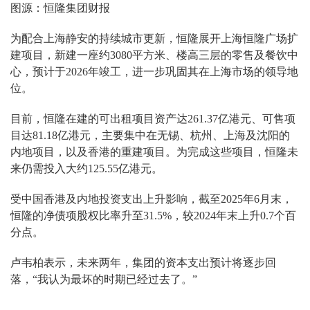
图源：恒隆集团财报
为配合上海静安的持续城市更新，恒隆展开上海恒隆广场扩
建项目，新建一座约3080平方米、楼高三层的零售及餐饮中
心，预计于2026年竣工，进一步巩固其在上海市场的领导地
位。
目前，恒隆在建的可出租项目资产达261.37亿港元、可售项
目达81.18亿港元，主要集中在无锡、杭州、上海及沈阳的
内地项目，以及香港的重建项目。为完成这些项目，恒隆未
来仍需投入大约125.55亿港元。
受中国香港及内地投资支出上升影响，截至2025年6月末，
恒隆的净债项股权比率升至31.5%，较2024年末上升0.7个百
分点。
卢韦柏表示，未来两年，集团的资本支出预计将逐步回
落，“我认为最坏的时期已经过去了。”