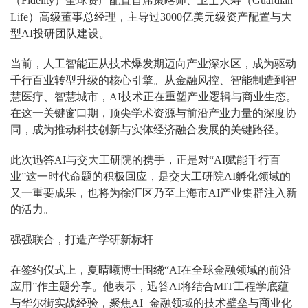
（Fidelity）全球资产配置首席策略师、卫士人寿（Guardian
Life）高级董事总经理，主导过3000亿美元级资产配置与大
型AI投研团队建设。
当前，人工智能正从技术爆发期迈向产业深水区，成为驱动
千行百业转型升级的核心引擎。从金融风控、智能制造到智
慧医疗、智慧城市，AI技术正在重塑产业逻辑与商业生态。
在这一关键窗口期，顶尖学术资源与前沿产业力量的深度协
同，成为推动科技创新与实体经济融合发展的关键路径。
此次迅答AI与交大工研院的携手，正是对“AI赋能千行百
业”这一时代命题的积极回应，是交大工研院AI孵化领域的
又一重要成果，也将为徐汇区乃至上海市AI产业集群注入新
的活力。
强强联合，打造产学研新标杆
在签约仪式上，夏晴曦博士围绕“AI在全球金融领域的前沿
应用”作主题分享。他表示，迅答AI将结合MIT工程学底蕴
与华尔街实战经验，聚焦AI+金融领域的技术壁垒与商业化