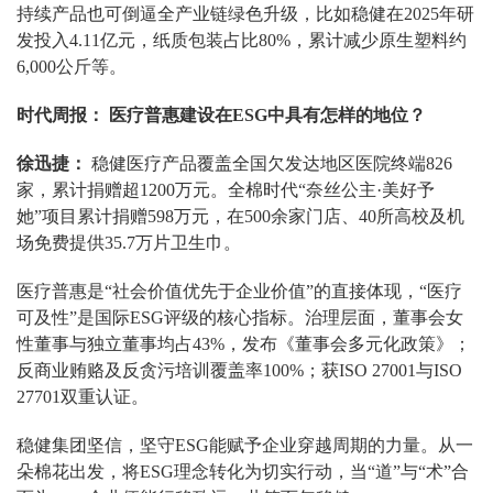
持续产品也可倒逼全产业链绿色升级，比如稳健在2025年研
发投入4.11亿元，纸质包装占比80%，累计减少原生塑料约
6,000公斤等。
时代周报： 医疗普惠建设在ESG中具有怎样的地位？
徐迅捷：
稳健医疗产品覆盖全国欠发达地区医院终端826
家，累计捐赠超1200万元。全棉时代“奈丝公主·美好予
她”项目累计捐赠598万元，在500余家门店、40所高校及机
场免费提供35.7万片卫生巾。
医疗普惠是“社会价值优先于企业价值”的直接体现，“医疗
可及性”是国际ESG评级的核心指标。治理层面，董事会女
性董事与独立董事均占43%，发布《董事会多元化政策》；
反商业贿赂及反贪污培训覆盖率100%；获ISO 27001与ISO
27701双重认证。
稳健集团坚信，坚守ESG能赋予企业穿越周期的力量。从一
朵棉花出发，将ESG理念转化为切实行动，当“道”与“术”合