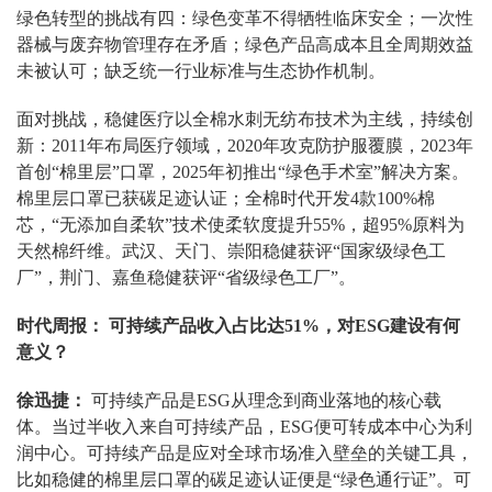
绿色转型的挑战有四：绿色变革不得牺牲临床安全；一次性
器械与废弃物管理存在矛盾；绿色产品高成本且全周期效益
未被认可；缺乏统一行业标准与生态协作机制。
面对挑战，稳健医疗以全棉水刺无纺布技术为主线，持续创
新：2011年布局医疗领域，2020年攻克防护服覆膜，2023年
首创“棉里层”口罩，2025年初推出“绿色手术室”解决方案。
棉里层口罩已获碳足迹认证；全棉时代开发4款100%棉
芯，“无添加自柔软”技术使柔软度提升55%，超95%原料为
天然棉纤维。武汉、天门、崇阳稳健获评“国家级绿色工
厂”，荆门、嘉鱼稳健获评“省级绿色工厂”。
时代周报： 可持续产品收入占比达51%，对ESG建设有何
意义？
徐迅捷：
可持续产品是ESG从理念到商业落地的核心载
体。当过半收入来自可持续产品，ESG便可转成本中心为利
润中心。可持续产品是应对全球市场准入壁垒的关键工具，
比如稳健的棉里层口罩的碳足迹认证便是“绿色通行证”。可