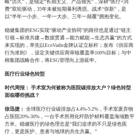
略“历久”，是锚定“长期主义、产品领先”，深耕“医疗+消
费”双轮驱动，35年未被短期暴利诱惑。战术“弥新”，是
以“半年一小步、一年一大步、三年一颠覆”拥抱变化。
稳健集团的ESG实现“驱动产业协同”的路径也是通过“链主
引领→标准共建→数据贯通→能力赋能→生态共赢”的方式
来实现的，率先以EcoVadis金牌认证立标杆；发布《供应商
行为准则》，设定关键供应商审核覆盖率100%目标；与中
棉集团战略合作，将ESG管理向上游延申。
医疗行业绿色转型
时代周报： 手术室为何被称为医院碳排放大户？绿色转型
面临哪些挑战？
徐迅捷：
全球医疗行业碳排放占4.4%-5.2%，手术室废弃物
占医院20%-30%，一台手术所用化纤防护材料覆盖海域数平
方米。稳健医疗的绿色理念是“我们追求的不只是绿色医
疗，更是医护、患者与地球的共生共赢。”