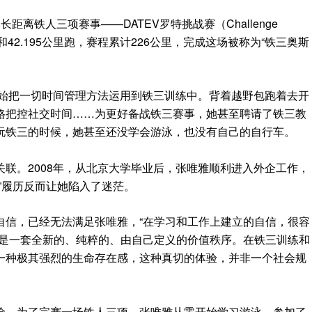
长距离铁人三项赛事——DATEV罗特挑战赛（
Challenge
和42.195公里跑，赛程累计226公里，完成这场被称为“铁三奥斯
开始把一切时间管理方法运用到铁三训练中。背着越野包跑着去开
格把控社交时间……为更好备战铁三赛事，她甚至聘请了铁三教
玩铁三的时候，她甚至还没学会游泳，也没有自己的自行车。
联。2008年，从北京大学毕业后，张唯雅顺利进入外企工作，
”履历反而让她陷入了迷茫。
自信，已经无法满足张唯雅，“在学习和工作上建立的自信，很容
则是一套全新的、纯粹的、由自己定义的价值秩序。在铁三训练和
一种极其强烈的生命存在感，这种真切的体验，并非一个社会规
险。为了完赛一场铁人三项，张唯雅从零开始学习游泳，参加了