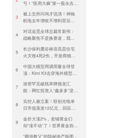
亏！“医用大麻”第一股永吉股
份转型阵痛：靠1.18亿私募
被上交所问询才说清！神驰
收益“保盈”
3
机电去年增收不增利背后：
关税透支订单、北美飓风骤
对话追觅全球总裁常新伟：
减
4
战略聚焦不是换赛道，我们
会长期深耕物理 AI
长沙保利麓谷林语高层住宅
5
火灾致4死2伤，开发商独家
回应
中国大模型周调用量全球登
6
顶：Kimi K3击穿海外模型高
溢价壁垒，引爆全球大模型
游资罕见破线举牌德龙汇
价格战
7
能：网红投资人“鑫多多”逆势
锁仓，燃气主业背后藏芯片
实控人被立案！联创光电单
叙事
8
日市值蒸发12亿元，回应称
等待调查结果
金价大涨2%，老铺黄金们
9
却“涨不动”了！世界黄金协
会：短期内首饰市场难快速
“网游教父”的隐秘地产版图，