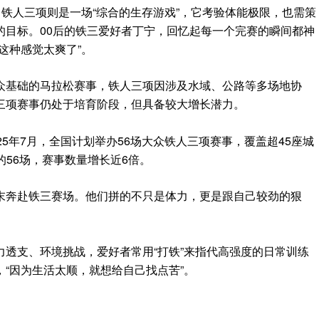
，铁人三项则是一场“综合的生存游戏”，它考验体能极限，也需策
的目标。00后的铁三爱好者丁宁，回忆起每一个完赛的瞬间都神
这种感觉太爽了”。
众基础的马拉松赛事，铁人三项因涉及水域、公路等多场地协
三项赛事仍处于培育阶段，但具备较大增长潜力。
5年7月，全国计划举办56场大众铁人三项赛事，覆盖超45座城
年的56场，赛事数量增长近6倍。
末奔赴铁三赛场。他们拼的不只是体力，更是跟自己较劲的狠
透支、环境挑战，爱好者常用“打铁”来指代高强度的日常训练
“因为生活太顺，就想给自己找点苦”。