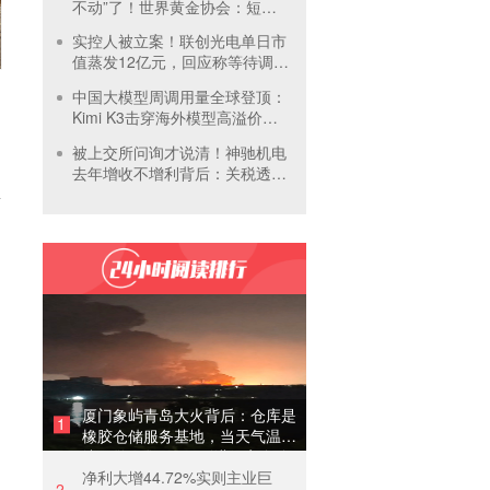
不动”了！世界黄金协会：短期
内首饰市场难快速回暖
实控人被立案！联创光电单日市
值蒸发12亿元，回应称等待调查
结果
中国大模型周调用量全球登顶：
Kimi K3击穿海外模型高溢价壁
垒，引爆全球大模型价格战
被上交所问询才说清！神驰机电
去年增收不增利背后：关税透支
订单、北美飓风骤减
厦门象屿青岛大火背后：仓库是
1
橡胶仓储服务基地，当天气温未
达预警，集团5月刚进行安全管
净利大增44.72%实则主业巨
理培训
2