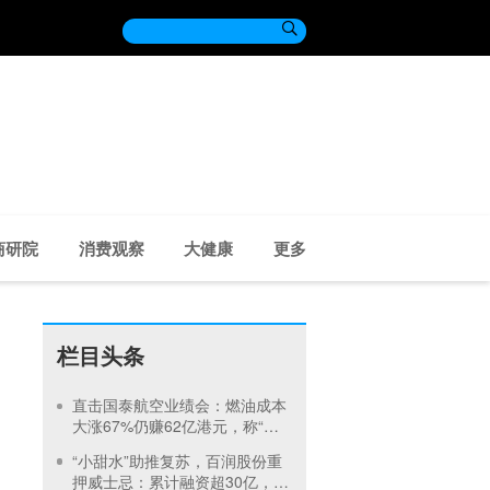

商研院
消费观察
大健康
更多
栏目头条
直击国泰航空业绩会：燃油成本
大涨67%仍赚62亿港元，称“燃
油价格压力下半年将持续”
“小甜水”助推复苏，百润股份重
押威士忌：累计融资超30亿，定