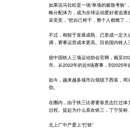
如果说马拉松是一场“单项的极致考验”
略分配体力，成为全球运动爱好者追逐
采奕奕，“把自己榨干，整个人都燃了，
不过，相较于发展成熟、已形成一定大
调，赛事运营成本更高。目前国内铁人
据中国铁人三项运动协会官网，截至202
市。从2022年的近8场赛事，到2025
如今，越来越多城市白领脱下西装，周
劲。
在圈内，由于铁三比赛要靠意志扛过体力
过程。提起为什么喜欢铁三，丁宁笑称，
北上广中产爱上“打铁”