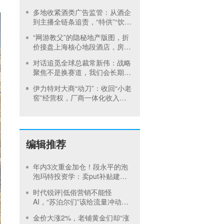
增买桶引发跌停
多地收紧酒类广告监管：从酒企
到主播全链条追责，“特供”“饮酒
动作”这些红线碰不得
“网游教父”的隐秘地产版图，折
价接盘上海核心地段酒店，房价
曾卖到1200元/晚
对话追觅全球总裁常新伟：战略
聚焦不是换赛道，我们会长期深
耕物理 AI
伊力特对大商“动刀”：收回“小老
窖”经营权，厂商一体化收入全
年增长近三成
编辑推荐
年内3次重金加仓！段永平的泡
泡玛特投资学：卖put补贴建
仓，买正股吃成长，卖call补贴
时代锐评|低俗营销不能怪
持有
AI，“苏泊尔们”该给流量冲动踩
刹车
金价大涨2%，老铺黄金们却“涨