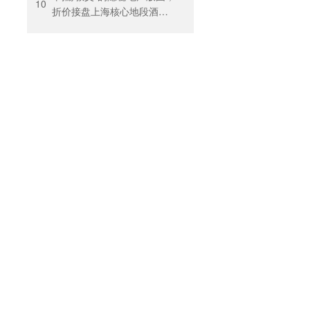
回暖
10
折价接盘上海核心地段酒
店，房价曾卖到1200元/晚