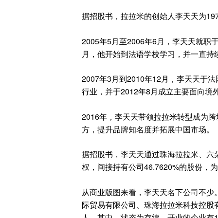
据招股书，拉拉米的创始人李天天为19
2005
年
5
月至
2006
年
6
月，
李天天
就职
月
，
他开始到法语学校学习
，
并一直持
2007
年
3
月到
2010
年
12
月，
李天天于
法
行业
，并
于
2012
年
8
月成立主要
面向境
2016
年
，
李天天带领拉拉米转型成为跨
方
，
提升品牌知名度并拓展中国市场
。
据招股书
，
李天天通过珠海拉拉米、六
权，间接持有公司
46.7620%
的股份，为
从商业版图来看
，
李天天名下公司不少
际贸易有限公司、珠海拉拉米科技控股
人。
其中
，
状态为存续
、
开业的企业有