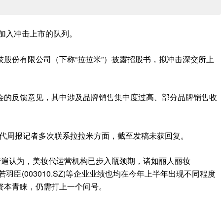
加入冲击上市的队列
。
技股份有限公司（下称
“拉拉米”）
披露招股书
，
拟
冲击
深交所
上
会的反馈意见
，
其中
涉及
品牌销售集中度过高、
部分品牌销售收
代周报记者多次联系拉拉米方面
，
截至发稿未获回复
。
普遍认为
，
美妆代运营机构已步入瓶颈期
，
诸如
丽人丽妆
若羽臣
(003010.SZ)
等企业业绩也均在今年上半年出现不同程度
资本青睐
，
仍需打上一个问号
。