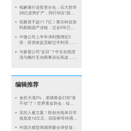
内首饰市场难快速回暖
电解液行业投资分化：石大胜华
28亿逆势扩产，同行却在“踩刹
车”
拟募资不超11.7亿！莱尔科技加
码新能源产业链，过去5年已定
增2次
中微公司上半年净利预增近3
倍：投资收益贡献过半利润，设
备研发持续突破
与参股公司“反目”？中文在线澄
清与枫叶互动商事诉讼风波，重
金押注短剧出海仍未扭亏
编辑推荐
金价大涨2%，老铺黄金们却“涨
不动”了！世界黄金协会：短期
内首饰市场难快速回暖
实控人被立案！联创光电单日市
值蒸发12亿元，回应称等待调查
结果
中国大模型周调用量全球登顶：