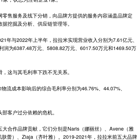
网零售服务及线下分销，向品牌方提供的服务内容涵盖品牌定
数据挖掘及分析、供应链管理等。
021
年
与
2022
年上半年
，
拉拉米实现营业收入分别为
7.61
亿元、
利润为
6387.48
万元、
5808.82
万元、
6017.50
万元和
1469.50
万
滑
，
这与其毛利率下跌不无关系
。
除物流成本影响后的综合毛利率分别为
46.76%
、
44.07%
、
头部客户过分依赖的危机
。
五大合作品牌
贡献
，
它们分别是
Naris
（娜丽丝）、
Avene
（雅
肌肤蕾）、
Ziaja
（齐叶雅）。
2019-2021
年，拉拉米前五大品牌