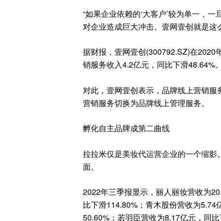
“
如果企业依赖的
‘大客户’较为单一
，
一
对企业造成巨大冲击
。
壹网壹创
就是这
据财报
，壹网壹创
(300792.SZ)
在
2020
销服务收入
4.2
亿元，同比下滑
48.64%
对此
，壹网壹创表示，品牌线上营销服
营销服务切换为品牌线上管理服务。
孵化自主品牌成第二曲线
拉拉米仅是
美妆代运营企业
的一个缩影
面
。
2022
年三季报显示，丽人丽妆营收为
20
比下滑
114.80%
；青木股份营收为
5.74
50.60%
；若羽臣营收为
8.17
亿元，同比