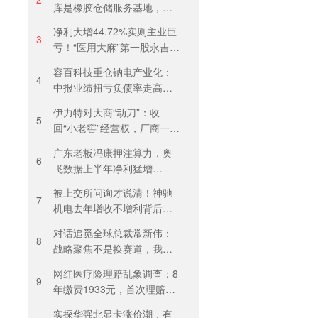
库是橡胶仓储服务基地，当
天气温未达预警，集团5月刚
净利大增44.72%实则主业巨
进行安全管理培训
3
亏！“医用大麻”第一股永吉股
份转型阵痛：靠1.18亿私募
容百科技重仓钠电产业化：
收益“保盈”
4
中报业绩扭亏负债率走高，
百亿扩产承压前行
伊力特对大商“动刀”：收
5
回“小老窖”经营权，厂商一体
化收入全年增长近三成
广东老板冯康押注算力，奥
6
飞数据上半年净利猛增
123%，但总负债首超126亿
被上交所问询才说清！神驰
元
7
机电去年增收不增利背后：
关税透支订单、北美飓风骤
对话追觅全球总裁常新伟：
减
8
战略聚焦不是换赛道，我们
会长期深耕物理 AI
网红医疗险理赔乱象调查：8
9
年缴费1933元，首次理赔被
卡17天！百万医疗险“宽进严
实探华强北显卡涨价潮，有