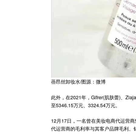
蓓昂丝卸妆水/图源：微博
此外
，
在
2021
年，
Gifrer(
肌肤蕾
)
、
Ziaja
至
5346.15
万元
、
3324.54
万元
。
12
月
17
日
，
一名曾在
美妆电商代运营商
代运营商的毛利率与其客户品牌毛利
、