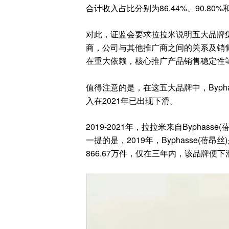
合计收入占比分别为
86.44%
、
90.80%
对此
，
证监会要求拉拉米说明五大品牌
商
，
公司与其他推广商之间的关系及销
在重大依赖
，
核心推广产品销售稳定性
值得注意的是
，
在这五大品牌中
，
Byph
入在
2021
年已出现下滑
。
2019-2021
年，拉拉米来自
Byphasse(
一提的是
，
2019
年
，
Byphasse(
蓓昂丝
)
866
.
67
万件
，
仅在
三年内
，
该品牌便
下