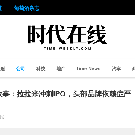
道
葡萄酒杂志
金融
公司
科技
地产
汽车
Time News
事：拉拉米冲刺IPO，头部品牌依赖症严
周报