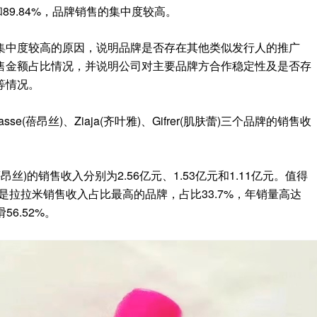
和
89.84%
，品牌销售的集中度较高。
集中度较高的原因
，
说明品牌是否存在其他类似发行人的推广
售金额占比情况
，
并说明公司对主要品牌方合作稳定性及是否存
等情况
。
asse(
蓓昂丝
)
、
Ziaja(
齐叶雅
)
、
Gifrer(
肌肤蕾
)
三个品牌的销售收
蓓昂丝
)
的销售收入分别为
2.56
亿元、
1.53
亿元和
1.11
亿元
。
值得
是
拉拉米
销售收入占比最高的品牌
，
占比
33
.
7%
，
年销量高达
滑
56.52%
。