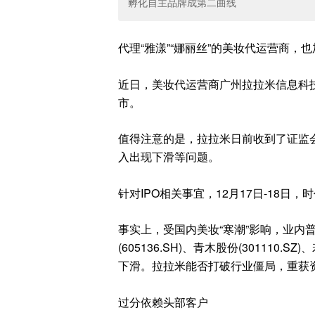
孵化自主品牌成第二曲线
代理
“雅漾”“娜丽丝”的美妆代运营商
，
也
近日
，
美妆
代运营商广州拉拉米信息科
市
。
值得注意的是
，
拉拉米
日前收到了证监
入出现下滑等问题
。
针对
IPO
相关事宜
，
12
月
17
日
-18
日
，
时
事实上
，
受国内美妆
“寒潮”影响
，
业内
(605136.SH)
、
青木股份
(301110.SZ)
、
下滑
。
拉拉米能否打破行业僵局
，
重获
过分依赖头部客户