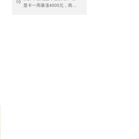
出”困住投保人
10
显卡一周暴涨4000元，商
户：贵到我都不敢进货