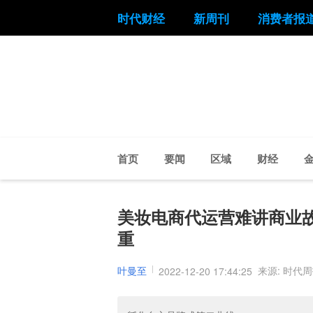
时代财经
新周刊
消费者报
首页
要闻
区域
财经
美妆电商代运营难讲商业故
重
叶曼至
来源: 时代
2022-12-20 17:44:25