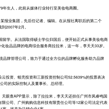
79年生人
，此前
从媒体行业转行至美妆电商圈
。
于某报业集团，先后任记者、编辑
。
在从报社离职后的第二个
续到
2007
年
2
月
。
国留学
。
从法国取得硕士学位归国后
，便
开始正式从事美妆电商
外化妆品品牌的电商综合服务商
拉拉米
，
这一年
，
李天天
33
岁
。
境品牌管理公司
，
致力于通过全方位的品牌孵
化服务助力品牌
朵云投资、蜕壳投资和三新投资控制公司
52.5639%
的投票表决
公司的实际控制人及董事长、总经理
。
。
天眼查
APP
显示
，除了拉拉米
，李天天还担任
广州市凤睿鸣国
有限公司、
广州购购信息科技有限责任公司
等
12
家
公司法定代表
11
家
，
状态为注销企业
1
家
。