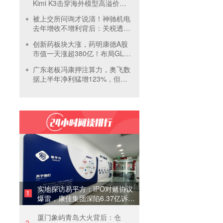
Kimi K3击穿海外模型高溢价壁
垒，引爆全球大模型价格战
被上交所问询才说清！神驰机电
去年增收不增利背后：关税透支
订单、北美飓风骤减
创新药板块大涨，药明康德A股
市值一天涨超380亿！布局GLP-
1面临竞争加剧
广东老板冯康押注算力，奥飞数
据上半年净利猛增123%，但总
负债首超126亿元
实地探访易平方：IPO对赌协议
1
爆雷，康佳集团深陷6.37亿诉讼
泥潭
厦门象屿青岛大火背后：仓
2