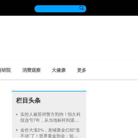

商研院
消费观察
大健康
更多
栏目头条
实控人被苏州警方刑拘！恒久科
技连亏7年，从当地标杆到退市
仅10年
金价大涨2%，老铺黄金们却“涨
不动”了！世界黄金协会：短期