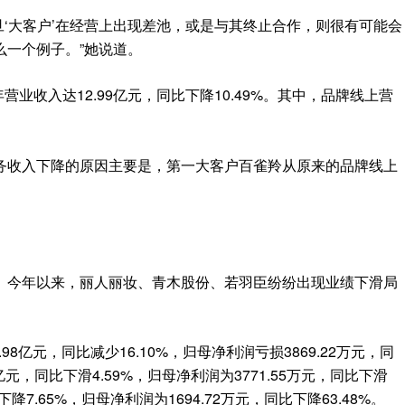
旦
‘大客户’在经营上出现差池
，
或是与其终止合作
，
则很有可能会
么一个例子
。
”
她说道
。
年营业收入达
12.99
亿元，同比下降
10.49%
。其中，品牌线上营
。
务收入下降的原因主要是，第一大客户百雀羚从原来的品牌线上
。
今年以来
，
丽人丽妆
、
青木股份
、
若羽臣
纷纷出现业绩下滑局
.98
亿元，同比减少
16.10%
，归母净利润亏损
3869.22
万元，同
亿元，同比下滑
4.59%
，归母净利润为
3771.55
万元，同比下滑
下降
7.65%
，归母净利润为
1694.72
万元，同比下降
63.48%
。