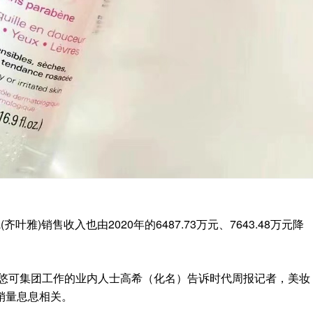
(
齐叶雅
)
销售收入
也
由
2020
年的
6487.73
万元
、
7643.48
万元降
悠可集团工作的业内人士高希
（
化名
）
告诉时代周报记者
，
美妆
销量息息相关
。