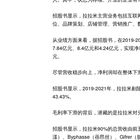
招股书显示
，
拉拉米
主营业务包括互联
位、品牌策划、店铺管理、营销推广、
从业绩方面来看
，
据招股书
，
在
2019-2
7.84
亿元
、
8.4
亿元
和
4.24
亿元
，
实现净
元。
尽管营收稳步向上
，
净利润却在整体下
招股书显示
，
2019-2021
年，拉拉米剔
43.43%
。
毛利率下滑的背后
，
潜藏的是拉拉米对
招股书显示
，拉拉米
90%
的总营收由
前
漾）、
Byphasse
（蓓昂丝）、
Gifrer
（