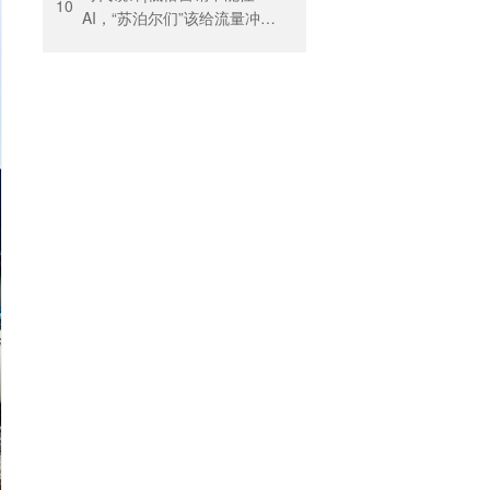
10
AI，“苏泊尔们”该给流量冲动
踩刹车