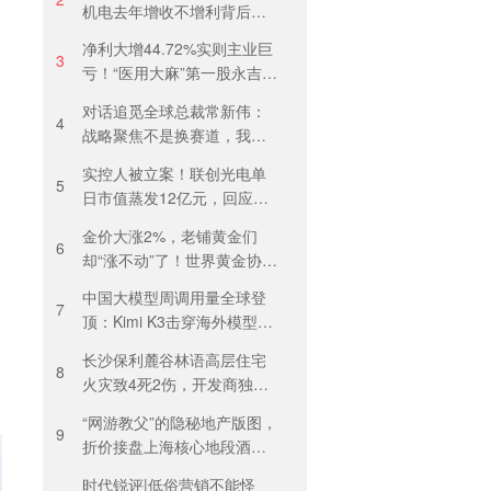
机电去年增收不增利背后：
关税透支订单、北美飓风骤
净利大增44.72%实则主业巨
减
3
亏！“医用大麻”第一股永吉股
份转型阵痛：靠1.18亿私募
对话追觅全球总裁常新伟：
收益“保盈”
4
战略聚焦不是换赛道，我们
会长期深耕物理 AI
实控人被立案！联创光电单
5
日市值蒸发12亿元，回应称
等待调查结果
金价大涨2%，老铺黄金们
6
却“涨不动”了！世界黄金协
会：短期内首饰市场难快速
中国大模型周调用量全球登
回暖
7
顶：Kimi K3击穿海外模型高
溢价壁垒，引爆全球大模型
长沙保利麓谷林语高层住宅
价格战
8
火灾致4死2伤，开发商独家
回应
“网游教父”的隐秘地产版图，
9
折价接盘上海核心地段酒
店，房价曾卖到1200元/晚
时代锐评|低俗营销不能怪