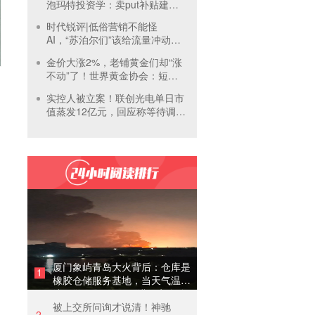
泡玛特投资学：卖put补贴建
仓，买正股吃成长，卖call补贴
时代锐评|低俗营销不能怪
持有
AI，“苏泊尔们”该给流量冲动踩
刹车
金价大涨2%，老铺黄金们却“涨
不动”了！世界黄金协会：短期
内首饰市场难快速回暖
实控人被立案！联创光电单日市
值蒸发12亿元，回应称等待调查
结果
厦门象屿青岛大火背后：仓库是
1
橡胶仓储服务基地，当天气温未
达预警，集团5月刚进行安全管
被上交所问询才说清！神驰
理培训
2