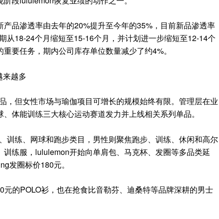
段lululemon恢复业绩的动作之一。
产品渗透率由去年的20%提升至今年的35%，目前新品渗透率
周期从18-24个月缩短至15-16个月，并计划进一步缩短至12-14个
的重要任务，期内公司库存单位数量减少了约4%。
手越来越多
主力产品，但女性市场与瑜伽项目可增长的规模始终有限。管理层在业
球、体能训练三大核心运动赛道发力并上线相关系列单品。
焦瑜伽、训练、网球和跑步类目，男性则聚焦跑步、训练、休闲和高尔
练服，lululemon开始向单肩包、马克杯、发圈等多品类延
ing发圈标价180元。
了750元的POLO衫，也在抢食比音勒芬、迪桑特等品牌深耕的男士