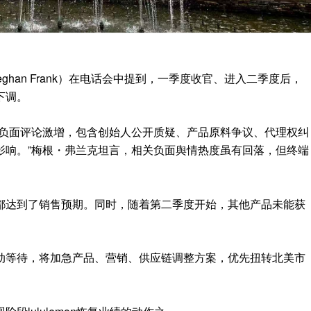
ghan Frank）在电话会中提到，一季度收官、进入二季度后，
下调。
的负面评论激增，包含创始人公开质疑、产品原料争议、代理权纠
影响。”梅根・弗兰克坦言，相关负面舆情热度虽有回落，但终端
都达到了销售预期。同时，随着第二季度开始，其他产品未能获
动等待，将加急产品、营销、供应链调整方案，优先扭转北美市