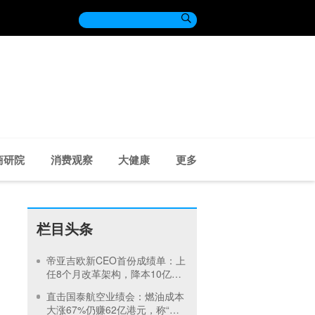

商研院
消费观察
大健康
更多
栏目头条
帝亚吉欧新CEO首份成绩单：上
任8个月改革架构，降本10亿美
元托底业绩，美中市场持续承压
直击国泰航空业绩会：燃油成本
大涨67%仍赚62亿港元，称“燃