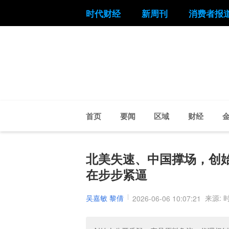
时代财经
新周刊
消费者报
首页
要闻
区域
财经
北美失速、中国撑场，创始人“
在步步紧逼
吴嘉敏 黎倩
来源: 
2026-06-06 10:07:21