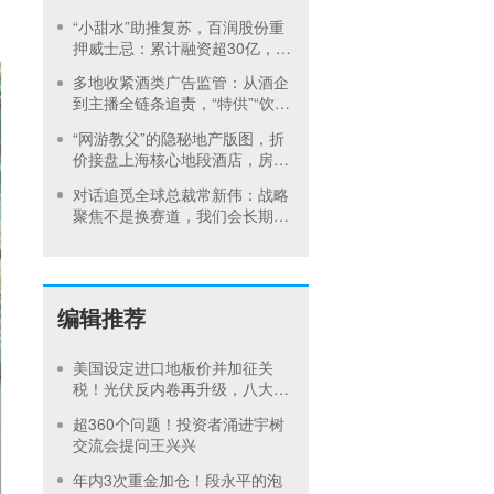
油价格压力下半年将持续”
“小甜水”助推复苏，百润股份重
押威士忌：累计融资超30亿，定
增买桶引发跌停
多地收紧酒类广告监管：从酒企
到主播全链条追责，“特供”“饮酒
动作”这些红线碰不得
“网游教父”的隐秘地产版图，折
价接盘上海核心地段酒店，房价
曾卖到1200元/晚
对话追觅全球总裁常新伟：战略
聚焦不是换赛道，我们会长期深
耕物理 AI
编辑推荐
美国设定进口地板价并加征关
税！光伏反内卷再升级，八大硅
料巨头承诺产品售价不低于成本
超360个问题！投资者涌进宇树
交流会提问王兴兴
年内3次重金加仓！段永平的泡