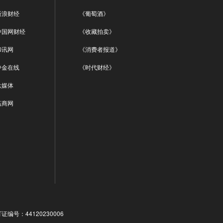
新浪财经
《葡萄酒》
中国网财经
《收藏拍卖》
和讯网
《消费者报道》
中金在线
《时代财经》
钛媒体
赢商网
号：44120230006