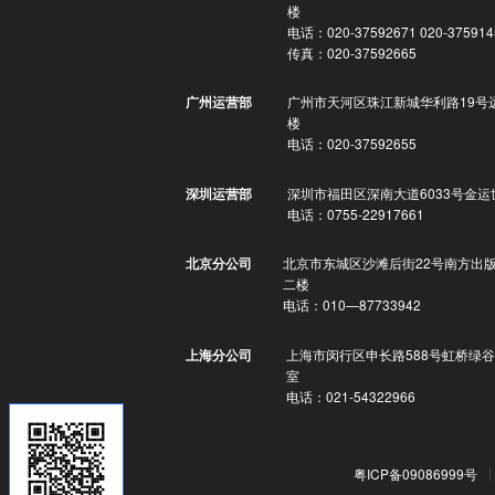
楼
电话：020-37592671 020-375914
传真：020-37592665
广州市天河区珠江新城华利路19号
广州运营部
楼
电话：020-37592655
深圳市福田区深南大道6033号金运
深圳运营部
电话：0755-22917661
北京市东城区沙滩后街22号南方出
北京分公司
二楼
电话：010—87733942
上海市闵行区申长路588号虹桥绿谷
上海分公司
室
电话：021-54322966
粤ICP备09086999号