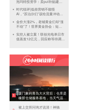
泡玛特投资学：卖put补贴建
仓，买正股吃成长，卖call补贴
时代锐评|低俗营销不能怪
持有
AI，“苏泊尔们”该给流量冲动踩
刹车
金价大涨2%，老铺黄金们却“涨
不动”了！世界黄金协会：短期
内首饰市场难快速回暖
实控人被立案！联创光电单日市
值蒸发12亿元，回应称等待调查
结果
厦门象屿青岛大火背后：仓库是
1
橡胶仓储服务基地，当天气温未
达预警，集团5月刚进行安全管
被上交所问询才说清！神驰
理培训
2