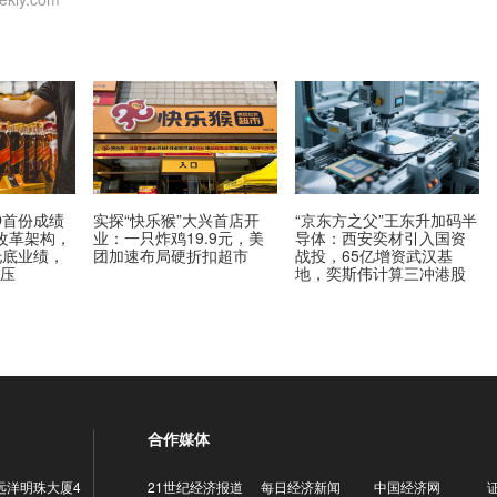
O首份成绩
实探“快乐猴”大兴首店开
“京东方之父”王东升加码半
改革架构，
业：一只炸鸡19.9元，美
导体：西安奕材引入国资
托底业绩，
团加速布局硬折扣超市
战投，65亿增资武汉基
承压
地，奕斯伟计算三冲港股
合作媒体
远洋明珠大厦4
21世纪经济报道
每日经济新闻
中国经济网