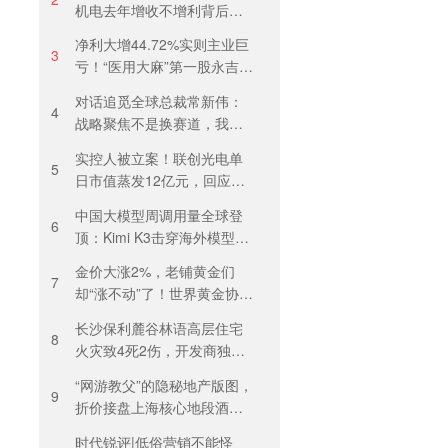
机电去年增收不增利背后：
关税透支订单、北美飓风骤
净利大增44.72%实则主业巨
减
3
亏！“医用大麻”第一股永吉股
份转型阵痛：靠1.18亿私募
对话追觅全球总裁常新伟：
收益“保盈”
4
战略聚焦不是换赛道，我们
会长期深耕物理 AI
实控人被立案！联创光电单
5
日市值蒸发12亿元，回应称
等待调查结果
中国大模型周调用量全球登
6
顶：Kimi K3击穿海外模型高
溢价壁垒，引爆全球大模型
金价大涨2%，老铺黄金们
价格战
7
却“涨不动”了！世界黄金协
会：短期内首饰市场难快速
长沙保利麓谷林语高层住宅
回暖
8
火灾致4死2伤，开发商独家
回应
“网游教父”的隐秘地产版图，
9
折价接盘上海核心地段酒
店，房价曾卖到1200元/晚
时代锐评|低俗营销不能怪