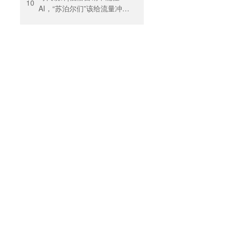
10
AI，“苏泊尔们”该给流量冲动
踩刹车