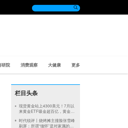

商研院
消费观察
大健康
更多
栏目头条
现货黄金站上4300美元！7月以
来黄金ETF吸金超百亿，黄金股
弹性更高，赤峰黄金涨近60%
时代锐评丨烧烤摊主撞脸张雪峰
刷屏：所谓“缅怀”是对家属的二