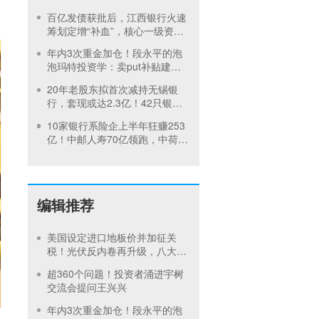
次伤害
百亿发债获批后，江西银行火速
筹划定增“补血”，核心一级资本
充足率仍低于行业平均
年内3次重金加仓！段永平的泡
泡玛特投资学：卖put补贴建
仓，买正股吃成长，卖call补贴
20年老股东拟首次减持无锡银
持有
行，套现或达2.3亿！42只银行
股全部“破净”
10家银行系险企上半年狂赚253
亿！中邮人寿70亿领跑，中荷人
寿净利暴涨19倍
编辑推荐
美国设定进口地板价并加征关
税！光伏反内卷再升级，八大硅
料巨头承诺产品售价不低于成本
超360个问题！投资者涌进宇树
交流会提问王兴兴
年内3次重金加仓！段永平的泡