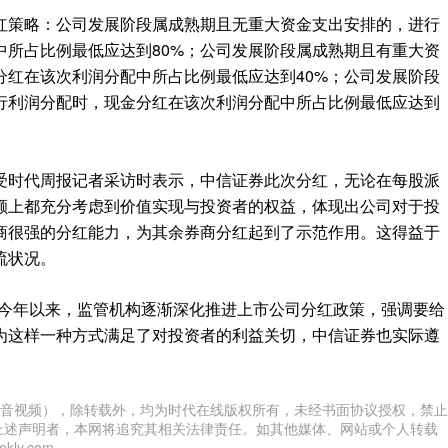
红策略：公司发展阶段属成熟期且无重大资金支出安排的，进行
中所占比例最低应达到80%；公司发展阶段属成熟期且有重大资
分红在该次利润分配中所占比例最低应达到40%；公司发展阶段
行利润分配时，现金分红在该次利润分配中所占比例最低应达到
受时代周报记者采访时表示，中信证券此次分红，无论在每股派
额上都充分考虑到价值实现与投资者的权益，体现出公司对于投
商很强的分红能力，为其余券商分红起到了示范作用。这得益于
流状况。
“今年以来，监管机构逐渐深化推进上市公司分红政策，强调要给
为这样一种方式满足了对投资者的利益关切，中信证券也实际遵
音视频），除转载外，均为时代在线版权所有，未经书面协议授权，禁止
上述声明者，本网将追究其相关法律责任。如其他媒体、网站或个人转载
ly.com