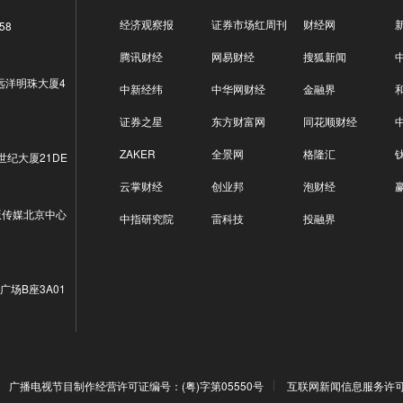
经济观察报
证券市场红周刊
财经网
58
腾讯财经
网易财经
搜狐新闻
远洋明珠大厦4
中新经纬
中华网财经
金融界
证券之星
东方财富网
同花顺财经
ZAKER
全景网
格隆汇
世纪大厦21DE
云掌财经
创业邦
泡财经
版传媒北京中心
中指研究院
雷科技
投融界
广场B座3A01
广播电视节目制作经营许可证编号：(粤)字第05550号
互联网新闻信息服务许可证编