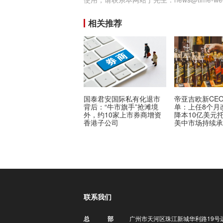
相关推荐
国泰君安国际私有化退市
帝亚吉欧新CE
背后：“牛市旗手”抢滩境
单：上任8个月
外，约10家上市券商增资
降本10亿美元
香港子公司
美中市场持续
联系我们
广州市天河区珠江新城华利路19号
总 部