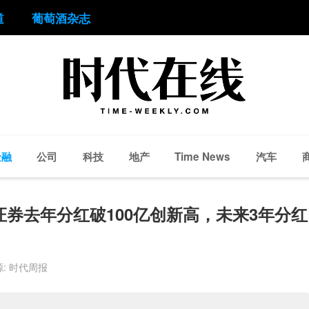
道
葡萄酒杂志
金融
公司
科技
地产
汽车
Time News
证券去年分红破100亿创新高，未来3年分红
源: 时代周报