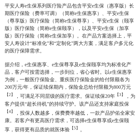
平安人寿e生保系列医疗险产品包含平安e生保（惠享版）长
期医疗保险（费率可调）（简称e生保惠享）、平安e生保
（尊享版）医疗保险（简称e生保尊享）、平安e生保（颐享
版）医疗保险（简称e生保颐享），以及平安e生保（加享
版）医疗保险（简称e生保加享）。在产品方案选择上，平
安人寿设计“标准化”和“定制化”两大方案，满足客户多元化
的医疗保障需求。
据介绍，e生保惠享、e生保尊享及e生保颐享均为标准化产
品，客户可按需选择，一步到位，省心省时。以e生保惠享
为例，一般医疗保险金、重疾医疗保险金的给付限额各为
200万元/年，保证续保期内，保险金总给付限额为800万元
【2】
【3】
，可满足不同层级的医疗需求。保证续保20年
，为
客户提供“超长待机”的持续守护。该产品还支持家庭投保
【4】
，投保人数越多，保费费率越低，一款产品护佑全家安
康。若客户有更高医疗需求，可选择e生保尊享或e生保颐
【5】
享，获得更有品质的就医体验
。