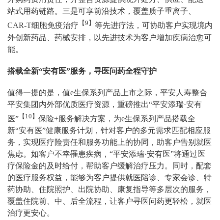
站式用药链路。三是可享前沿技术，覆盖质子重离子、
【9】
CAR-T细胞免疫治疗
等先进疗法，可协助客户实现境内
外创新药品、药械安排，以先进技术为客户增加疾病治愈可
能。
搭载全新“安有医”服务，寻医问药全程守护
值得一提的是，值e生保系列产品上市之际，平安人寿整合
平安集团内外部优质医疗资源，重磅推出“平安添瑞·安有
【10】
医”
保险+服务解决方案，为e生保系列产品搭载全
新“安有医”健康服务计划，针对客户的多元需求匹配相应服
务，实现医疗险责任和服务功能上的协同，助客户告别就医
焦虑。如客户不幸罹患疾病，“平安添瑞·安有医”将通过医
疗保险金的及时给付，帮助客户缓解治疗压力。同时，配套
的医疗服务权益，能够为客户提供就医陪诊、专家会诊、特
药协助、住院照护、出院协助、康复指导等多层次的服务，
覆盖住院前、中、后全流程，让客户寻医问药更轻松，就医
治疗更安心。