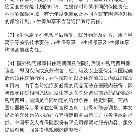
接受变更保险计划的申请。在投保时可就不同的保险责任、
不同的保障区域、有无年度免赔额及不同医院范围选择对应
的保险计划。e生保加享不含普通部医疗责任。
【7】e生保惠享不包含术后康复、院外购药及处方、质子重
离子等前沿技术责任，e生保尊享、e生保颐享及e生保加享
均包含前述责任。
【8】院外购药保障指住院期间及住院前后院外购药费用保
险金，即因疾病或意外伤害，经二级及以上医保定点医院确
诊必须住院治疗的，在住院期间以及住院前30日内或出院后
30日内，由于当前治疗所必需的药品无法在医院内获得，因
与该次住院相同原因而发生需从医院外购买前述药品的院外
购药费用，需满足合同约定的给付条件；特定医院、药品、
医疗器械等目录可在公司官网查询，目录可能会调整。本文
提及的院外购药协助处方等特定服务由第三方服务供应商提
供。中国平安人寿保险股份有限公司保留对服务内容、服务
提供对象，服务提供规则的调整权利。