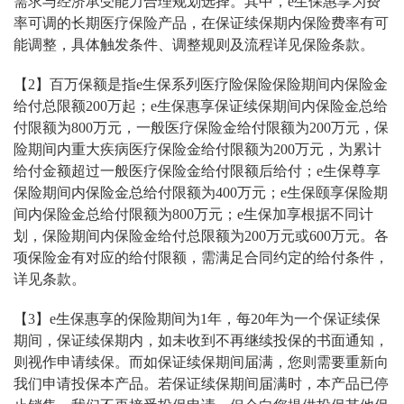
需求与经济承受能力合理规划选择。其中，e生保惠享为费
率可调的长期医疗保险产品，在保证续保期内保险费率有可
能调整，具体触发条件、调整规则及流程详见保险条款。
【2】百万保额是指e生保系列医疗险保险保险期间内保险金
给付总限额200万起；e生保惠享保证续保期间内保险金总给
付限额为800万元，一般医疗保险金给付限额为200万元，保
险期间内重大疾病医疗保险金给付限额为200万元，为累计
给付金额超过一般医疗保险金给付限额后给付；e生保尊享
保险期间内保险金总给付限额为400万元；e生保颐享保险期
间内保险金总给付限额为800万元；e生保加享根据不同计
划，保险期间内保险金给付总限额为200万元或600万元。各
项保险金有对应的给付限额，需满足合同约定的给付条件，
详见条款。
【3】e生保惠享的保险期间为1年，每20年为一个保证续保
期间，保证续保期内，如未收到不再继续投保的书面通知，
则视作申请续保。而如保证续保期间届满，您则需要重新向
我们申请投保本产品。若保证续保期间届满时，本产品已停