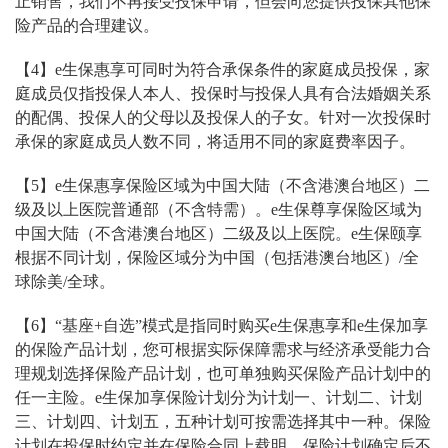
止销售，我们不再接受投保申请，但会向您提供投保其他保
险产品的合理建议。
【4】e生保惠享可同时为符合承保条件的家庭成员投保，家
庭成员仅指投保人本人、投保时与投保人具有合法婚姻关系
的配偶、投保人的父母以及投保人的子女。针对一次投保时
承保的家庭成员人数不同，将适用不同的家庭费率因子。
【5】e生保惠享保险区域为中国大陆（不含港澳台地区）二
级及以上医院普通部（不含特需）。e生保尊享保险区域为
中国大陆（不含港澳台地区）二级及以上医院。e生保颐享
根据不同计划，保险区域分为中国（包括港澳台地区）/全
球除美/全球。
【6】“基座+自选”模式是指同时购买e生保惠享和e生保加享
的保险产品计划，您可根据实际保障需求与经济承受能力合
理规划选择保险产品计划，也可单独购买保险产品计划中的
任一主险。e生保加享保险计划分为计划一、计划二、计划
三、计划四、计划五，五种计划可按需选择其中一种。保险
计划在投保时约定并在保险合同上载明，保险计划确定后不