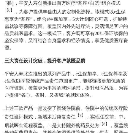
同时，平安人寿创新推出百万医疗“基座+自选”组合模式
【6】
，为客户提供丰俭由人的定制化选择。该模式以e生保
惠享为“基座”，组合e生保加享，5大计划随心可选，扩展特
需就诊等保障范围、覆盖国内外先进疗法，灵活满足客户的
品质就医需求。这一模式下，客户既可享有20年保证续保的
坚实保障，又可结合自身需求和经济情况，享受优质医疗资
源。
三大责任设计突破，提升客户就医品质
平安人寿此次推出的系列产品中，e生保加享、e生保尊享及
e生保颐享较传统产品责任范围更广，能够链接更加优质的
医疗资源，覆盖更为丰富的就医场景，提升就医品质，为客
户提供“省心、省时、又省钱”的就医体验。
上述三款产品一是改变了围绕住院前、住院中的传统医疗险
【7】
责任设计模式，新增术后康复责任
，实现住院前、中、
【8】
后就医全流程覆盖。二是支持院外购药及处方
，覆盖院
外购药费用责任，并整合资源提供院外处方、供应、配送一