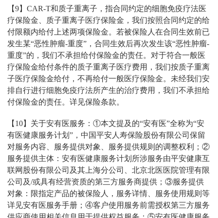
【9】CAR-T和质子重离子，指合同约定的细胞免疫疗法医
疗保险金、质子重离子医疗保险金，我们按照合同约定的给
付限额内给付上述两项保险金。若被保险人在合同生效前已
发生某“恶性肿瘤-重度”，合同生效后再次发生该“恶性肿瘤-
重度”的，我们不承担给付保险金的责任。对于符合一般医
疗保险金给付条件的质子重离子医疗费用，我们按质子重离
子医疗保险金给付，不再给付一般医疗保险金。未经我们安
排自行进行细胞免疫疗法所产生的治疗费用，我们不承担给
付保险金的责任。详见保险条款。
【10】关于安有医服务：①本文提及的“安有医”全称为“安
有医健康服务计划”，中国平安人寿保险股份有限公司保留
对服务内容、服务提供对象、服务提供规则的调整权利；②
服务提供主体：安有医健康服务计划所涉服务由平安健康互
联网股份有限公司及其上海分公司、北京北医医院管理有限
公司及/或具有经营资质的第三方服务商提供；③服务提供
对象：限指定产品的被保险人，服务详情、服务使用规则等
详见安有医服务手册；④客户使用服务前需授权第三方服务
供应商使用相关信息用于提供权益服务；⑤安有医健康服务