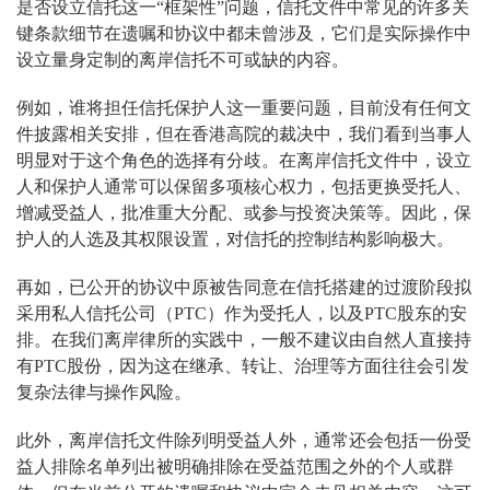
是否设立信托这一“框架性”问题，信托文件中常见的许多关
键条款细节在遗嘱和协议中都未曾涉及，它们是实际操作中
设立量身定制的离岸信托不可或缺的内容。
例如，谁将担任信托保护人这一重要问题，目前没有任何文
件披露相关安排，但在香港高院的裁决中，我们看到当事人
明显对于这个角色的选择有分歧。在离岸信托文件中，设立
人和保护人通常可以保留多项核心权力，包括更换受托人、
增减受益人，批准重大分配、或参与投资决策等。因此，保
护人的人选及其权限设置，对信托的控制结构影响极大。
再如，已公开的协议中原被告同意在信托搭建的过渡阶段拟
采用私人信托公司（PTC）作为受托人，以及PTC股东的安
排。在我们离岸律所的实践中，一般不建议由自然人直接持
有PTC股份，因为这在继承、转让、治理等方面往往会引发
复杂法律与操作风险。
此外，离岸信托文件除列明受益人外，通常还会包括一份受
益人排除名单列出被明确排除在受益范围之外的个人或群