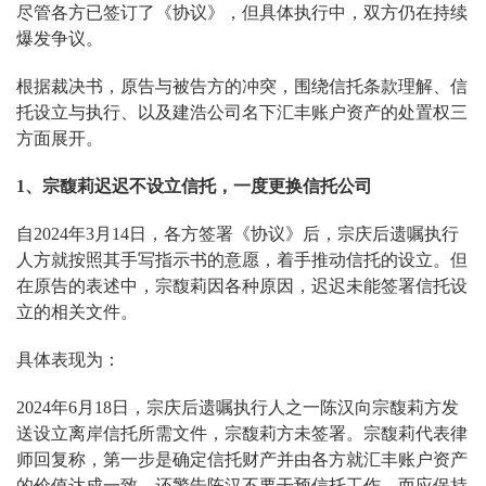
尽管各方已签订了《协议》，但具体执行中，双方仍在持续
爆发争议。
根据裁决书，原告与被告方的冲突，围绕信托条款理解、信
托设立与执行、以及建浩公司名下汇丰账户资产的处置权三
方面展开。
1
、
宗馥莉
迟迟
不
设立
信托
，
一度
更
换信托公司
自2024年3月14日，各方签署《协议》后，宗庆后遗嘱执行
人方就按照其手写指示书的意愿，着手推动信托的设立。但
在原告的表述中，宗馥莉因各种原因，迟迟未能签署信托设
立的相关文件。
具体表现为：
2024年6月18日，宗庆后遗嘱执行人之一陈汉向宗馥莉方发
送设立离岸信托所需文件，宗馥莉方未签署。宗馥莉代表律
师回复称，第一步是确定信托财产并由各方就汇丰账户资产
的价值达成一致，还警告陈汉不要干预信托工作，而应保持