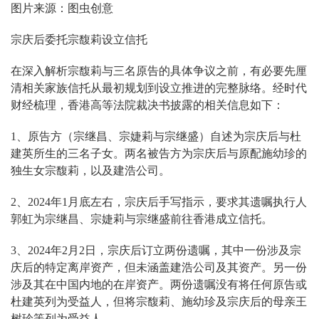
图片来源：图虫创意
宗庆后委托宗馥莉设立信托
在深入解析宗馥莉与三名原告的具体争议之前，有必要先厘
清相关家族信托从最初规划到设立推进的完整脉络。经时代
财经梳理，香港高等法院裁决书披露的相关信息如下：
1、原告方（宗继昌、宗婕莉与宗继盛）自述为宗庆后与杜
建英所生的三名子女。两名被告方为宗庆后与原配施幼珍的
独生女宗馥莉，以及建浩公司。
2、2024年1月底左右，宗庆后手写指示，要求其遗嘱执行人
郭虹为宗继昌、宗婕莉与宗继盛前往香港成立信托。
3、2024年2月2日，宗庆后订立两份遗嘱，其中一份涉及宗
庆后的特定离岸资产，但未涵盖建浩公司及其资产。另一份
涉及其在中国内地的在岸资产。两份遗嘱没有将任何原告或
杜建英列为受益人，但将宗馥莉、施幼珍及宗庆后的母亲王
树珍等列为受益人。