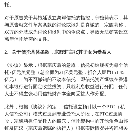
托。
对于原告关于其拖延设立离岸信托的指控，宗馥莉表示，其
与原告就文件草案条款的讨论或谈判是真诚的。宗馥莉称，
双方的分歧成为讨论和谈判中的争议点，导致无法签署设立
离岸信托所需的文件。
2
、
关于信托具体条款，宗馥莉主张其子女为受益人
《协议》显示，根据宗庆后的意愿，信托初始规模为每个信
托7亿元美元整（总金额为21亿美元整，折合人民币151.45
亿元），为不可撤销的不动本信托，即信托资产继续在香港
汇丰银行进行固定收益投资，只就利息收益进行分配，任何
人士不得主张动用信托财产本金向受益人作分配。
此外，根据《协议》约定，“信托设立预计以一个PTC（私
人信托公司）模式过渡到专业受托人阶段，在PTC过渡阶
段，宗馥莉担任受托人的股东，信托架构中的其他角色由郭
虹及陈汉（宗庆后遗嘱的执行人）根据实际情况并咨询相关