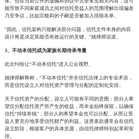
体。但在当前公开的遗嘱和协议中完全未见相关内容，这可
能导致不同家庭成员之间对信托受益人的范围理解出现偏差
乃至争议，比如宗馥莉的子嗣是否被加入排除名单。
“因此，信托架构只能解决部分问题，信托文件本身的内容
设计将是决定其能否有效运行的关键。”姚律师说道。
3
、
不动本信托或为家族长期传承考量
此次纠纷让“不动本信托”进入公众视野。
姚律师解释称，“不动本信托”并非信托法律上的专业术语，
而是信托设立人对信托资产管理与分配的定制化安排。
关于信托资产的分配，设立人可能有不同的意图：部分人希
望仅分配信托资产所产生的收益，而本金始终保留，以确保
信托“持续有钱”；部分人则希望本金也可以分配，从而让受
益人更充分地享受信托财产的利益。这类条款通常会在信托
设立阶段，根据客户的具体意愿，由信托律师特别起草和安
排。